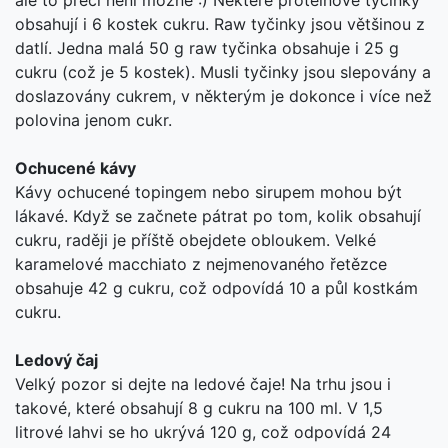
ale to přeci není možné :) Některé proteinové tyčinky
obsahují i 6 kostek cukru. Raw tyčinky jsou většinou z
datlí. Jedna malá 50 g raw tyčinka obsahuje i 25 g
cukru (což je 5 kostek). Musli tyčinky jsou slepovány a
doslazovány cukrem, v některým je dokonce i více než
polovina jenom cukr.
Ochucené kávy
Kávy ochucené topingem nebo sirupem mohou být
lákavé. Když se začnete pátrat po tom, kolik obsahují
cukru, raději je příště obejdete obloukem. Velké
karamelové macchiato z nejmenovaného řetězce
obsahuje 42 g cukru, což odpovídá 10 a půl kostkám
cukru.
Ledový čaj
Velký pozor si dejte na ledové čaje! Na trhu jsou i
takové, které obsahují 8 g cukru na 100 ml. V 1,5
litrové lahvi se ho ukrývá 120 g, což odpovídá 24