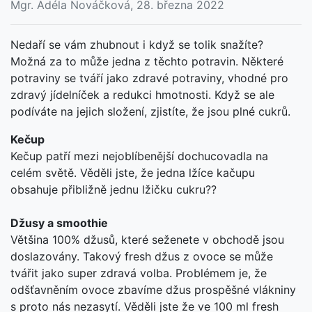
Mgr. Adéla Nováčková, 28. března 2022
Nedaří se vám zhubnout i když se tolik snažíte?
Možná za to může jedna z těchto potravin. Některé
potraviny se tváří jako zdravé potraviny, vhodné pro
zdravý jídelníček a redukci hmotnosti. Když se ale
podíváte na jejich složení, zjistíte, že jsou plné cukrů.
Kečup
Kečup patří mezi nejoblíbenější dochucovadla na
celém světě. Věděli jste, že jedna lžíce kačupu
obsahuje přibližně jednu lžičku cukru??
Džusy a smoothie
Většina 100% džusů, které seženete v obchodě jsou
doslazovány. Takový fresh džus z ovoce se může
tvářit jako super zdravá volba. Problémem je, že
odšťavněním ovoce zbavíme džus prospěšné vlákniny
s proto nás nezasytí. Věděli jste že ve 100 ml fresh