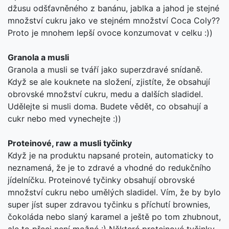
džusu odšťavněného z banánu, jablka a jahod je stejné
množství cukru jako ve stejném množství Coca Coly??
Proto je mnohem lepší ovoce konzumovat v celku :))
Granola a musli
Granola a musli se tváří jako superzdravé snídaně.
Když se ale kouknete na složení, zjistíte, že obsahují
obrovské množství cukru, medu a dalších sladidel.
Udělejte si musli doma. Budete vědět, co obsahují a
cukr nebo med vynechejte :))
Proteinové, raw a musli tyčinky
Když je na produktu napsané protein, automaticky to
neznamená, že je to zdravé a vhodné do redukčního
jídelníčku. Proteinové tyčinky obsahují obrovské
množství cukru nebo umělých sladidel. Vím, že by bylo
super jíst super zdravou tyčinku s příchutí brownies,
čokoláda nebo slaný karamel a ještě po tom zhubnout,